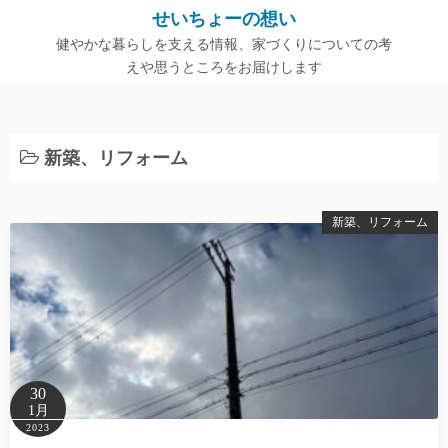
コ
せいちょーの想い
ン
健やかな暮らしを支える情報、家づくりについての考
テ
えや思うところをお届けします
ン
ツ
へ
新築、リフォーム
ス
キ
ッ
新築、リフォーム
プ
30
1月
2023