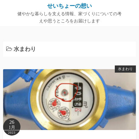
コ
せいちょーの想い
ン
健やかな暮らしを支える情報、家づくりについての考
テ
えや思うところをお届けします
ン
ツ
へ
水まわり
ス
キ
ッ
水まわり
プ
26
1月
2023